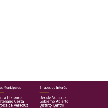
ios Municipales
Enlaces de Interés
tro Histórico
Decide Veracruz
ntenario Gesta
Gobierno Abierto
oica de Veracruz
Distrito Centro