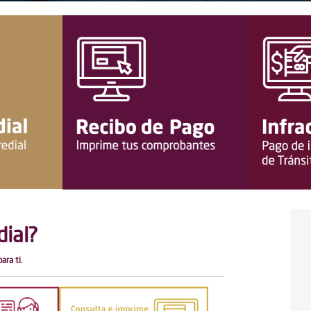
ial?
ara ti.